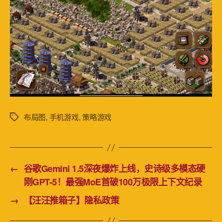
布局图
,
手机游戏
,
策略游戏
标
签
←
谷歌Gemini 1.5深夜爆炸上线，史诗级多模态硬
刚GPT-5！最强MoE首破100万极限上下文纪录
→
【汪汪推箱子】隐私政策