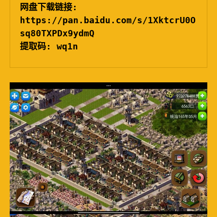
网盘下载链接: 
https://pan.baidu.com/s/1XktcrU0O
sq80TXPDx9ydmQ  
提取码: wq1n