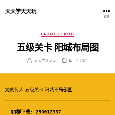
天天学天天玩
菜单
分
UNCATEGORIZED
类
五级关卡 阳城布局图
天天学天天玩
5月 4, 2024
文
发
章
布
作
日
者
期
龙的传人 五级关卡 阳城不局部图
QQ群下载: 259012337
