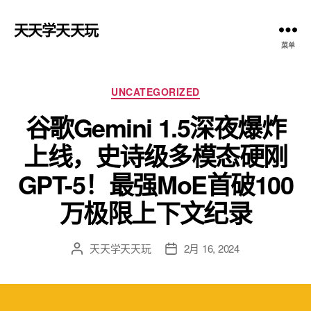
天天学天天玩
菜单
分
UNCATEGORIZED
类
谷歌Gemini 1.5深夜爆炸
上线，史诗级多模态硬刚
GPT-5！最强MoE首破100
万极限上下文纪录
天天学天天玩
2月 16, 2024
文
发
章
布
作
日
者
期